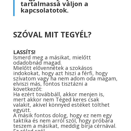
tartalmassá váljon a
kapcsolatotok.
SZÓVAL MIT TEGYÉL?
LASSÍTS!
Ismerd meg a másikat, mielőtt
odadobnád magad.
Mielőtt elővennétek a szokásos
indokokat, hogy azt hiszi a férfi, hogy
szívatom vagy ha nem adom oda magam,
elviszi más, fontos tisztázni a
következőt:
Ha ezért továbbáll, akkor menjen is,
mert akkor nem Téged keres csak
valakit, akivel könnyed estéket tölthet
együtt.
A másik fontos dolog, hogy ez nem egy
taktika és nem arról szól, hogy próbára
teszem a másikat, meddig bírja cérnával.