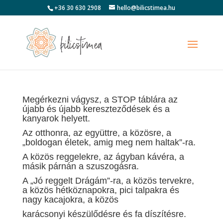
+36 30 630 2908
hello@bilicstimea.hu
Megérkezni vágysz, a STOP táblára az
újabb és újabb kereszteződések és a
kanyarok helyett.
Az otthonra, az együttre, a közösre, a
„boldogan életek, amig meg nem haltak”-ra.
A közös reggelekre, az ágyban kávéra, a
másik párnán a szuszogásra.
A „Jó reggelt Drágám”-ra, a közös tervekre,
a közös hétköznapokra, pici talpakra és
nagy kacajokra, a közös
karácsonyi készülődésre és fa díszítésre.