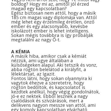
boldog? Hogy mi az, amitől jól érzed
magad egy kapcsolatban?
Egész biztosan nem attól, hogy a másik
185 cm magas vagy diplomája van. Attól
még lehet egy érzelmileg éretlen, önző
ember és egy alacsonyabb, kevésbe
iskolàzott ember is lehet intelligens.
Sokan mégis továbbra is így próbálják
megtalálni az nagy Ő-t.
A KÉMIA
A másik hiba, amikor csak a kémiát
nézzük, ami ugye általában a
külsőségeken alapul. Aki tetszik és vonz,
abba rögtön belelátod a királyfit, a
lélektársat, az Igazit.
Fontos látni, hogy sokan olyannyira ki
vagytok éhezve a szeretetre, hogy
rögtön bedőltök, és kapcsolatot is
kezdtek anélkül, hogy végig gondolnátok,
jó-e ez nektek. Ebből lesznek a nagy
csalódások és szívzárások, mert a
delikvens nagyon messze van attól, ami
egy komoly kapcsolatban elvárható