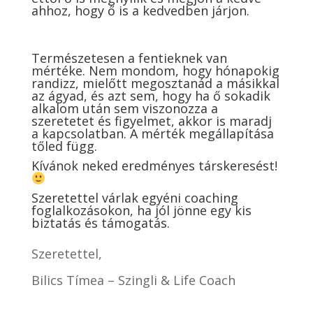
ahhoz, hogy ő is a kedvedben járjon.
Természetesen a fentieknek van
mértéke. Nem mondom, hogy hónapokig
randizz, mielőtt megosztanád a másikkal
az ágyad, és azt sem, hogy ha ő sokadik
alkalom után sem viszonozza a
szeretetet és figyelmet, akkor is maradj
a kapcsolatban. A mérték megállapítása
tőled függ.
Kívánok neked eredményes társkeresést!
Szeretettel várlak egyéni coaching
foglalkozásokon, ha jól jönne egy kis
biztatás és támogatás.
Szeretettel,
Bilics Tímea – Szingli & Life Coach