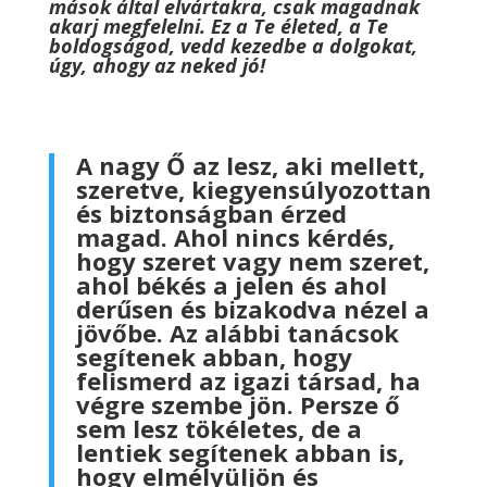
mások által elvártakra, csak magadnak
akarj megfelelni. Ez a Te életed, a Te
boldogságod, vedd kezedbe a dolgokat,
úgy, ahogy az neked jó!
A nagy Ő az lesz, aki mellett,
szeretve, kiegyensúlyozottan
és biztonságban érzed
magad. Ahol nincs kérdés,
hogy szeret vagy nem szeret,
ahol békés a jelen és ahol
derűsen és bizakodva nézel a
jövőbe. Az alábbi tanácsok
segítenek abban, hogy
felismerd az igazi társad, ha
végre szembe jön. Persze ő
sem lesz tökéletes, de a
lentiek segítenek abban is,
hogy elmélyüljön és