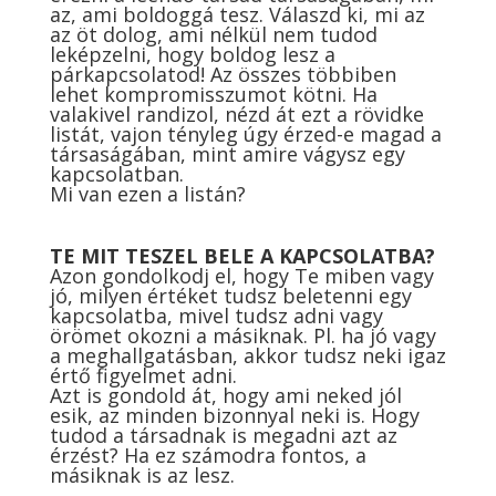
az, ami boldoggá tesz. Válaszd ki, mi az
az öt dolog, ami nélkül nem tudod
leképzelni, hogy boldog lesz a
párkapcsolatod! Az összes többiben
lehet kompromisszumot kötni. Ha
valakivel randizol, nézd át ezt a rövidke
listát, vajon tényleg úgy érzed-e magad a
társaságában, mint amire vágysz egy
kapcsolatban.
Mi van ezen a listán?
TE MIT TESZEL BELE A KAPCSOLATBA?
Azon gondolkodj el, hogy Te miben vagy
jó, milyen értéket tudsz beletenni egy
kapcsolatba, mivel tudsz adni vagy
örömet okozni a másiknak. Pl. ha jó vagy
a meghallgatásban, akkor tudsz neki igaz
értő figyelmet adni.
Azt is gondold át, hogy ami neked jól
esik, az minden bizonnyal neki is. Hogy
tudod a társadnak is megadni azt az
érzést? Ha ez számodra fontos, a
másiknak is az lesz.