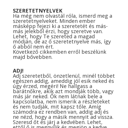
SZERETETNYELVEK
Ha még nem olvastál róla, ismerd meg a
szeretetnyelveket. Minden ember
másképp fejezi ki a szeretetét és más-
más jelekből érzi, hogy szeretve van.
Lehet, hogy Te szereted a magad
módján, de az ő szeretetnyelve más, így
ő abból nem ért.
Következő cikkemben erről beszélünk
majd bővebben.
ADJ!
Adj szeretetből, önzetlenül, minél többet
egészen addig, ameddig jól esik neked és
úgy érzed, megéri! Ne hallgass a
barátnőkre, akik azt mondják több, vagy
más jár neked. Ők nem látnak bele a
kapcsolatba, nem ismerik a részleteket
és nem tudják, mit kapsz tőle. Amíg
számodra ez rendben van, addig adj és
ne nézd, hogy a másik mennyit ad vissza.
Szeresd őt és járj a kedvében. Lehet,
ettől ő is megnyílik és megjön a kedve