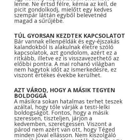
lenne. Ne értsd félre, kémia az kell, de
picit gondolkodj, mielőtt egy kedves
szempár láttán egyből belevetnéd
magad a sűrűjébe.
TÚL GYORSAN KEZDTEK KAPCSOLATOT
Bár vannak ellenpéldák és egy-éjszakás
kalandokból is alakulnak életre szóló
kapcsolatok, azt gondolom, azért ez a
ritkább, illetve ez is visszavezethető az
előbbi pontra. A mai rohanó világban
nem hagytok időt az ismerkedésre, ez
viszont értékes évekbe kerülhet.
AZT VÁROD, HOGY A MÁSIK TEGYEN
BOLDOGGÁ
A másikra sokan hatalmas terhet teszek
azáltal, hogy tőle várják a testi-lelki
boldogságot. Fontos, hogy a másik
szeressen, tiszteljen, járjon a
kedvemben, szeretgessen. Viszont a
párod nem azért van ott, hogy Téged
minden jóval ellásson. Nem kiszolgáló