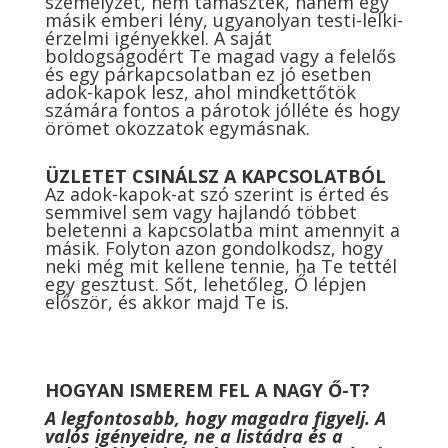
személyzet, nem támaszték, hanem egy
másik emberi lény, ugyanolyan testi-lelki-
érzelmi igényekkel. A saját
boldogságodért Te magad vagy a felelős
és egy párkapcsolatban ez jó esetben
adok-kapok lesz, ahol mindkettőtök
számára fontos a párotok jólléte és hogy
örömet okozzatok egymásnak.
ÜZLETET CSINÁLSZ A KAPCSOLATBÓL
Az adok-kapok-at szó szerint is érted és
semmivel sem vagy hajlandó többet
beletenni a kapcsolatba mint amennyit a
másik. Folyton azon gondolkodsz, hogy
neki még mit kellene tennie, ha Te tettél
egy gesztust. Sőt, lehetőleg, Ő lépjen
először, és akkor majd Te is.
HOGYAN ISMEREM FEL A NAGY Ő-T?
A legfontosabb, hogy magadra figyelj. A
valós igényeidre, ne a listádra és a