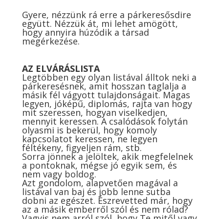
Gyere, nézzünk rá erre a párkeresősdire
együtt. Nézzük át, mi lehet amögött,
hogy annyira húzódik a társad
megérkezése.
AZ ELVÁRÁSLISTA
Legtöbben egy olyan listával álltok neki a
párkeresésnek, amit hosszan taglalja a
másik fél vágyott tulajdonságait. Magas
legyen, jóképű, diplomás, rajta van hogy
mit szeressen, hogyan viselkedjen,
mennyit keressen. A csalódások folytán
olyasmi is bekerül, hogy komoly
kapcsolatot keressen, ne legyen
féltékeny, figyeljen rám, stb.
Sorra jönnek a jelöltek, akik megfelelnek
a pontoknak, mégse jó egyik sem, és
nem vagy boldog.
Azt gondolom, alapvetően magával a
listával van baj és jobb lenne sutba
dobni az egészet. Észrevetted már, hogy
az a másik emberről szól és nem rólad?
Vagyis nem arról szól, hogy Te mitől vagy