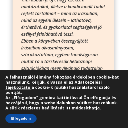
mintázatokat, illetve a kondicionált tudat
rejtett tartalmait – mind az írásaiban,
mind az egyéni ülésein – láthatóvá,
érthetővé, és gyakorlatai segítségével jó
eséllyel feloldhatóvá teszi.
Ebben a könyvében összegyűjtött
írásaiban olvasmányosan,
szórakoztatóan, egyben tanulságosan
mutat rá a társkeresők hétköznapi
szituációkban megnyilvánuló tudattalan
viselkedésére, és az ezekből fakadó
A felhasználói élmény fokozása érdekében cookie-kat
blokkok létezésére.
használunk. Kérjük, olvassa el az
Adatkezelési
tájékoztató
a cookie-k (sütik) használatáról szóló
Ezt a könyvet ajánlom mindazoknak, akik
pontját.
a társkeresés szempontjából úgy
Az „Elfogadom” gombra kattintással Ön elfogadja és
gondolják, hogy ideje lenne tudatosan
hozzájárul, hogy a weboldalunkon sütiket használunk.
A sütik részletes beállítását itt módosíthatja.
ránézni a saját, feltáratlan viselkedés
mintázataikra, hogy az életük felett
Elfogadom
előbb-utóbb átvehessék az irányítást.