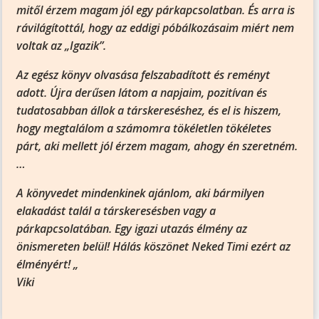
mitől érzem magam jól egy párkapcsolatban. És arra is
rávilágítottál, hogy az eddigi póbálkozásaim miért nem
voltak az „Igazik”.
Az egész könyv olvasása felszabadított és reményt
adott. Újra derűsen látom a napjaim, pozitívan és
tudatosabban állok a társkereséshez, és el is hiszem,
hogy megtalálom a számomra tökéletlen tökéletes
párt, aki mellett jól érzem magam, ahogy én szeretném.
…
A könyvedet mindenkinek ajánlom, aki bármilyen
elakadást talál a társkeresésben vagy a
párkapcsolatában. Egy igazi utazás élmény az
önismereten belül! Hálás köszönet Neked Timi ezért az
élményért! „
Viki