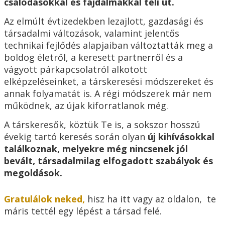
csalódásokkal és fájdalmakkal teli út.
Az elmúlt évtizedekben lezajlott, gazdasági és
társadalmi változások, valamint jelentős
technikai fejlődés alapjaiban változtatták meg a
boldog életről, a keresett partnerről és a
vágyott párkapcsolatról alkotott
elképzeléseinket, a társkeresési módszereket és
annak folyamatát is. A régi módszerek már nem
működnek, az újak kiforratlanok még.
A társkeresők, köztük Te is, a sokszor hosszú
évekig tartó keresés során olyan
új kihívásokkal
találkoznak, melyekre még nincsenek jól
bevált, társadalmilag elfogadott szabályok és
megoldások.
Gratulálok neked,
hisz ha itt vagy az oldalon, te
máris tettél egy lépést a társad felé.