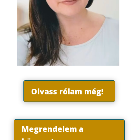
Olvass rólam még!
Megrendelem a