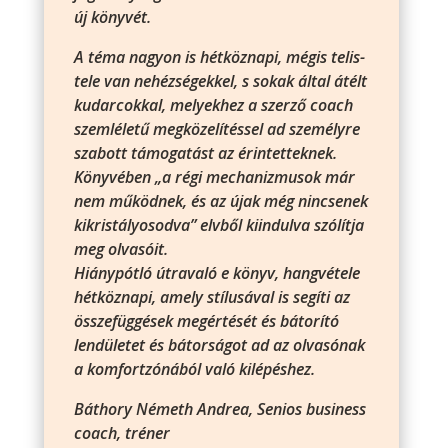
új könyvét.
A téma nagyon is hétköznapi, mégis telis-
tele van nehézségekkel, s sokak által átélt
kudarcokkal, melyekhez a szerző coach
szemléletű megközelítéssel ad személyre
szabott támogatást az érintetteknek.
Könyvében „a régi mechanizmusok már
nem működnek, és az újak még nincsenek
kikristályosodva” elvből kiindulva szólítja
meg olvasóit.
Hiánypótló útravaló e könyv, hangvétele
hétköznapi, amely stílusával is segíti az
összefüggések megértését és bátorító
lendületet és bátorságot ad az olvasónak
a komfortzónából való kilépéshez.
Báthory Németh Andrea, Senios business
coach, tréner