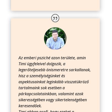
Az emberi psziché azon területe, amin
Timi ügyfeleivel dolgozik, a
legerőteljesebb önismeretre sarkallanak,
hisz a személyiségünket és
aspektusainkat leginkább visszatükröző
tartalmaink sok esetben a
párkapcsolatainkban, valamint azok
sikerességében vagy sikertelenségében
keresendőek.
Timi abban profi, hogy ezeket a