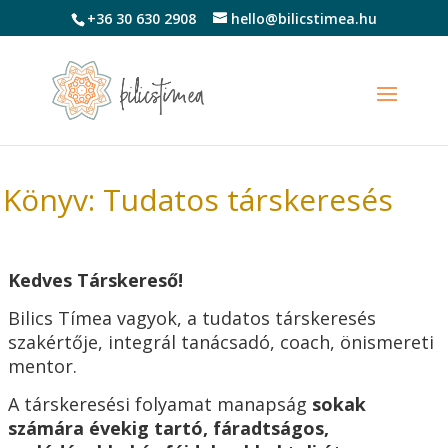
+36 30 630 2908
hello@bilicstimea.hu
Könyv: Tudatos társkeresés
Kedves Társkereső!
Bilics Tímea vagyok, a tudatos társkeresés
szakértője, integrál tanácsadó, coach, önismereti
mentor.
A társkeresési folyamat manapság
sokak
számára évekig tartó, fáradtságos,