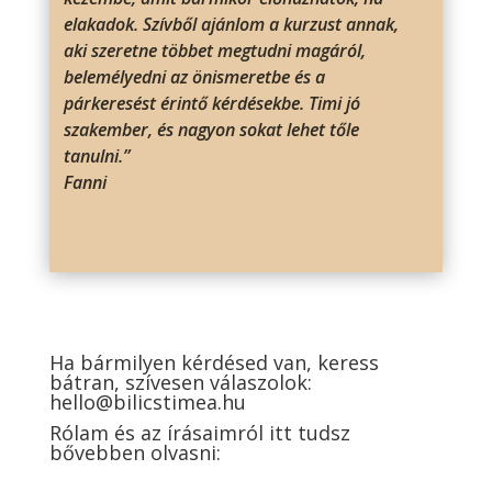
elakadok. Szívből ajánlom a kurzust annak,
aki szeretne többet megtudni magáról,
belemélyedni az önismeretbe és a
párkeresést érintő kérdésekbe. Timi jó
szakember, és nagyon sokat lehet tőle
tanulni.”
Fanni
Ha bármilyen kérdésed van, keress
bátran, szívesen válaszolok:
hello@bilicstimea.hu
Rólam és az írásaimról itt tudsz
bővebben olvasni: