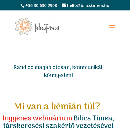
+36 30 630 2908
hello@bilicstimea.hu
Randizz magabiztosan, kommunikálj
könnyedén!
Mi van a kémián túl?
Ingyenes webinárium
Bilics Tímea,
társkeresési szakértő vezetésével