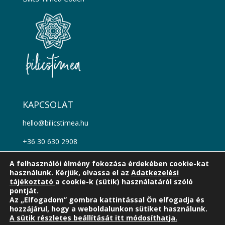
KAPCSOLAT
hello@bilicstimea.hu
+36 30 630 2908
Kövess a facebookon!
A felhasználói élmény fokozása érdekében cookie-kat
használunk. Kérjük, olvassa el az
Adatkezelési
Kövess az instagramon!
tájékoztató
a cookie-k (sütik) használatáról szóló
pontját.
Az „Elfogadom” gombra kattintással Ön elfogadja és
hozzájárul, hogy a weboldalunkon sütiket használunk.
A sütik részletes beállítását itt módosíthatja.