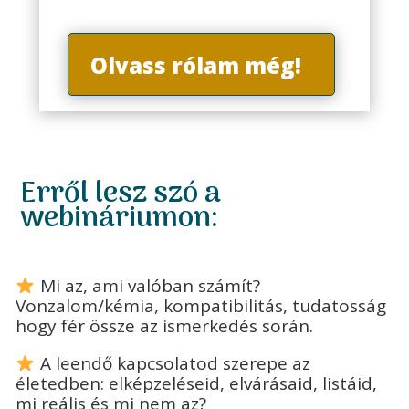
Olvass rólam még!
Erről lesz szó a
webináriumon:
Mi az, ami valóban számít?
Vonzalom/kémia, kompatibilitás, tudatosság
hogy fér össze az ismerkedés során.
A leendő kapcsolatod szerepe az
életedben: elképzeléseid, elvárásaid, listáid,
mi reális és mi nem az?