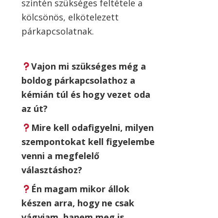
szintén szükséges feltétele a
kölcsönös, elkötelezett
párkapcsolatnak.
Vajon mi szükséges még a
boldog párkapcsolathoz a
kémián túl és hogy vezet oda
az út?
Mire kell odafigyelni, milyen
szempontokat kell figyelembe
venni a megfelelő
választáshoz?
Én magam mikor állok
készen arra, hogy ne csak
vágyjam, hanem meg is