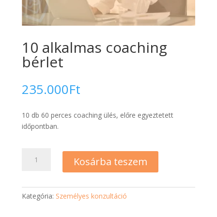
10 alkalmas coaching
bérlet
235.000
Ft
10 db 60 perces coaching ülés, előre egyeztetett
időpontban.
10
Kosárba teszem
alkalmas
coaching
bérlet
Kategória:
Személyes konzultáció
mennyiség