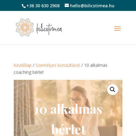
+36 30 630 2908
hello@bilicstimea.hu
Kezdőlap
/
Személyes konzultáció
/ 10 alkalmas
coaching bérlet