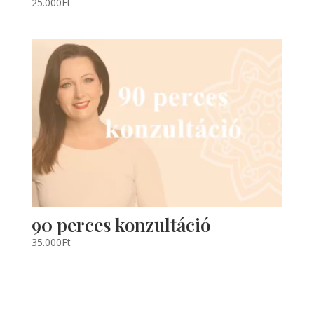
25.000
Ft
90 perces konzultáció
35.000
Ft