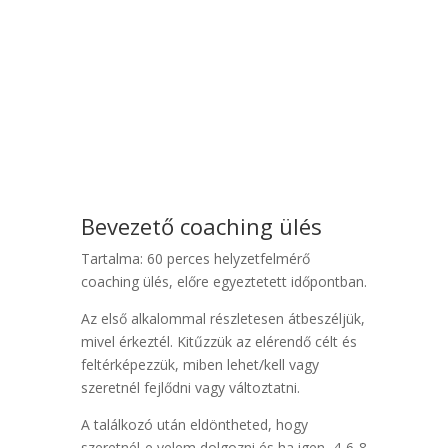
Bevezető coaching ülés
Tartalma: 60 perces helyzetfelmérő
coaching ülés, előre egyeztetett időpontban.
Az első alkalommal részletesen átbeszéljük,
mivel érkeztél. Kitűzzük az elérendő célt és
feltérképezzük, miben lehet/kell vagy
szeretnél fejlődni vagy változtatni.
A találkozó után eldöntheted, hogy
szeretnél-e velem dolgozni és ha igen, 4-6-8