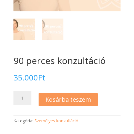
90 perces konzultáció
35.000
Ft
90
Kosárba teszem
perces
konzultáció
mennyiség
Kategória:
Személyes konzultáció