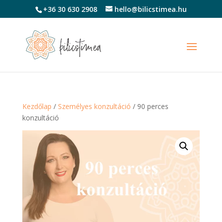
+36 30 630 2908
hello@bilicstimea.hu
Kezdőlap
/
Személyes konzultáció
/ 90 perces
konzultáció