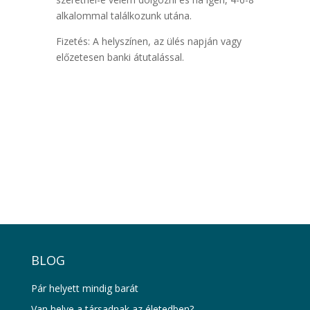
alkalommal találkozunk utána.
Fizetés: A helyszínen, az ülés napján vagy
előzetesen banki átutalással.
BLOG
Pár helyett mindig barát
Van helye a társadnak az életedben?