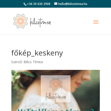
+36 30 630 2908
hello@bilicstimea.hu
főkép_keskeny
Szerző:
Bilics Tímea