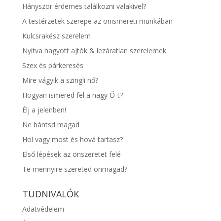
Hányszor érdemes találkozni valakivel?
A testérzetek szerepe az önismereti munkában
Kulcsrakész szerelem
Nyitva hagyott ajtók & lezáratlan szerelemek
Szex és párkeresés
Mire vágyik a szingli nő?
Hogyan ismered fel a nagy Ő-t?
Élj a jelenben!
Ne bántsd magad
Hol vagy most és hová tartasz?
Első lépések az önszeretet felé
Te mennyire szereted önmagad?
TUDNIVALÓK
Adatvédelem