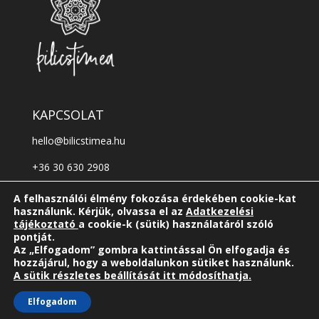
KAPCSOLAT
hello@bilicstimea.hu
+36 30 630 2908
Kövess a facebookon!
A felhasználói élmény fokozása érdekében cookie-kat
használunk. Kérjük, olvassa el az
Adatkezelési
Kövess az instagramon!
tájékoztató
a cookie-k (sütik) használatáról szóló
pontját.
Az „Elfogadom” gombra kattintással Ön elfogadja és
hozzájárul, hogy a weboldalunkon sütiket használunk.
A sütik részletes beállítását itt módosíthatja.
Elfogadom