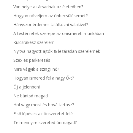
Van helye a társadnak az életedben?
Hogyan növeljem az önbecsülésemet?
Hányszor érdemes találkozni valakivel?
A testérzetek szerepe az önismereti munkában
Kulcsrakész szerelem
Nyitva hagyott ajtók & lezáratlan szerelemek
Szex és párkeresés
Mire vágyik a szingli nő?
Hogyan ismered fel a nagy Ő-t?
Élj a jelenben!
Ne bántsd magad
Hol vagy most és hová tartasz?
Első lépések az önszeretet felé
Te mennyire szereted önmagad?