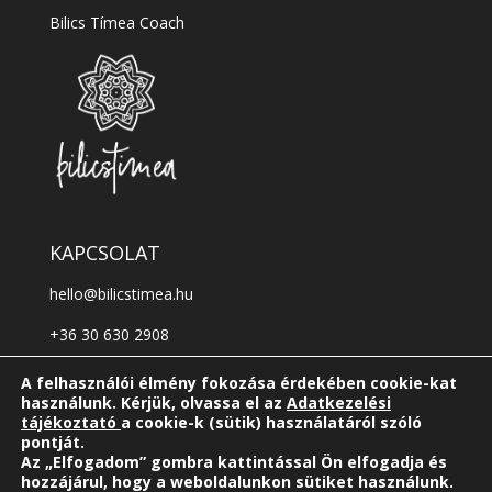
Bilics Tímea Coach
KAPCSOLAT
hello@bilicstimea.hu
+36 30 630 2908
Kövess a facebookon!
A felhasználói élmény fokozása érdekében cookie-kat
használunk. Kérjük, olvassa el az
Adatkezelési
Kövess az instagramon!
tájékoztató
a cookie-k (sütik) használatáról szóló
pontját.
Az „Elfogadom” gombra kattintással Ön elfogadja és
hozzájárul, hogy a weboldalunkon sütiket használunk.