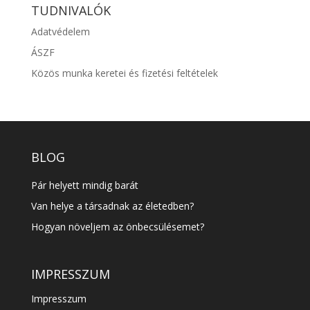
TUDNIVALÓK
Adatvédelem
ÁSZF
Közös munka keretei és fizetési feltételek
BLOG
Pár helyett mindig barát
Van helye a társadnak az életedben?
Hogyan növeljem az önbecsülésemet?
IMPRESSZUM
Impresszum