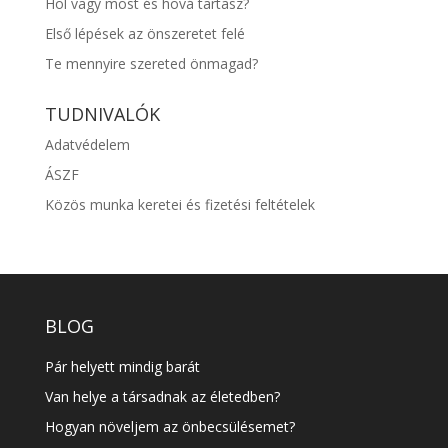
Hol vagy most és hová tartasz?
Első lépések az önszeretet felé
Te mennyire szereted önmagad?
TUDNIVALÓK
Adatvédelem
ÁSZF
Közös munka keretei és fizetési feltételek
BLOG
Pár helyett mindig barát
Van helye a társadnak az életedben?
Hogyan növeljem az önbecsülésemet?