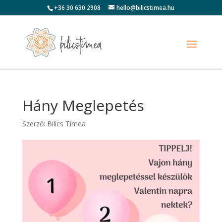
+36 30 630 2908
hello@bilicstimea.hu
Hány Meglepetés
Szerző:
Bilics Tímea