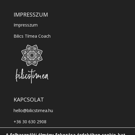
IMPRESSZUM
Impresszum
Bilics Tímea Coach
KAPCSOLAT
hello@bilicstimea.hu
+36 30 630 2908
Kövess a facebookon!
A felhasználói élmény fokozása érdekében cookie-kat