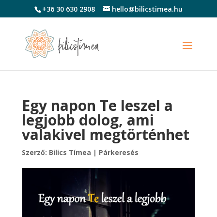
+36 30 630 2908
hello@bilicstimea.hu
Egy napon Te leszel a
legjobb dolog, ami
valakivel megtörténhet
Szerző:
Bilics Tímea
|
Párkeresés