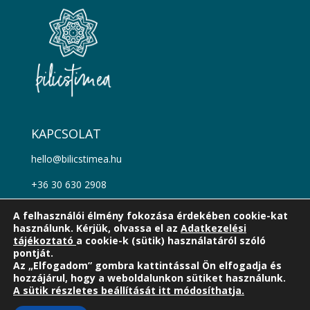
KAPCSOLAT
hello@bilicstimea.hu
+36 30 630 2908
Kövess a facebookon!
A felhasználói élmény fokozása érdekében cookie-kat
használunk. Kérjük, olvassa el az
Adatkezelési
Kövess az instagramon!
tájékoztató
a cookie-k (sütik) használatáról szóló
pontját.
Az „Elfogadom” gombra kattintással Ön elfogadja és
hozzájárul, hogy a weboldalunkon sütiket használunk.
A sütik részletes beállítását itt módosíthatja.