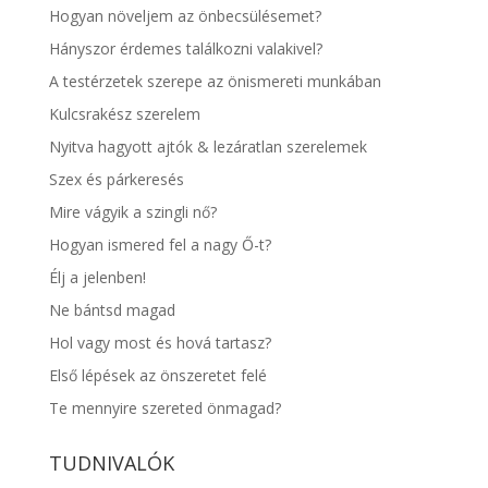
Hogyan növeljem az önbecsülésemet?
Hányszor érdemes találkozni valakivel?
A testérzetek szerepe az önismereti munkában
Kulcsrakész szerelem
Nyitva hagyott ajtók & lezáratlan szerelemek
Szex és párkeresés
Mire vágyik a szingli nő?
Hogyan ismered fel a nagy Ő-t?
Élj a jelenben!
Ne bántsd magad
Hol vagy most és hová tartasz?
Első lépések az önszeretet felé
Te mennyire szereted önmagad?
TUDNIVALÓK